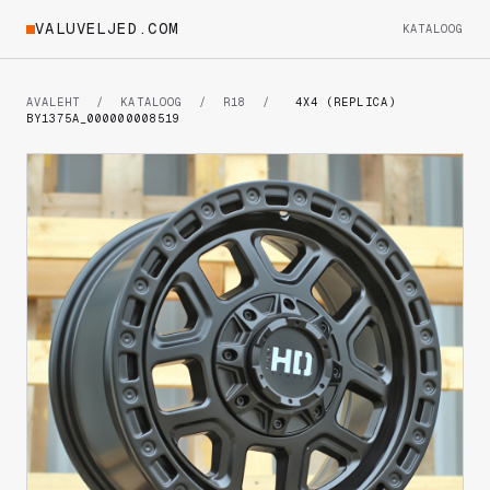
VALUVELJED.COM
KATALOOG
AVALEHT
/
KATALOOG
/
R18
/
4X4 (REPLICA)
BY1375A_000000008519