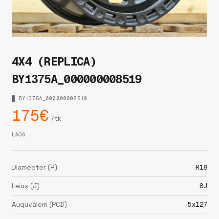
4X4 (REPLICA)
BY1375A_000000008519
█ BY1375A_000000008519
175€
/tk
LAOS
Diameeter (R)
R18
Laius (J)
8J
Auguvalem (PCD)
5x127