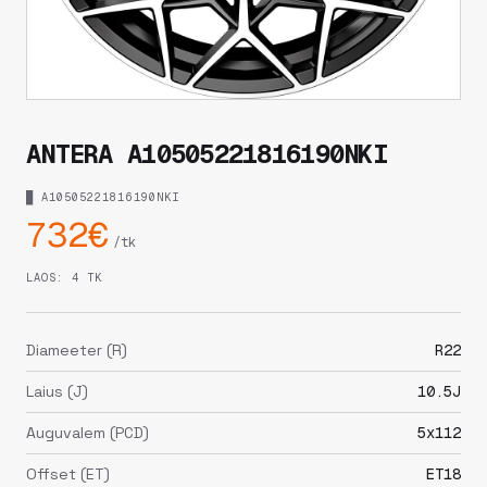
ANTERA A10505221816190NKI
█ A10505221816190NKI
732€
/tk
LAOS: 4 TK
Diameeter (R)
R22
Laius (J)
10.5J
Auguvalem (PCD)
5x112
Offset (ET)
ET18