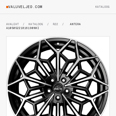
VALUVELJED.COM
KATALOOG
AVALEHT
/
KATALOOG
/
R22
/
ANTERA
A10505221816190NKI