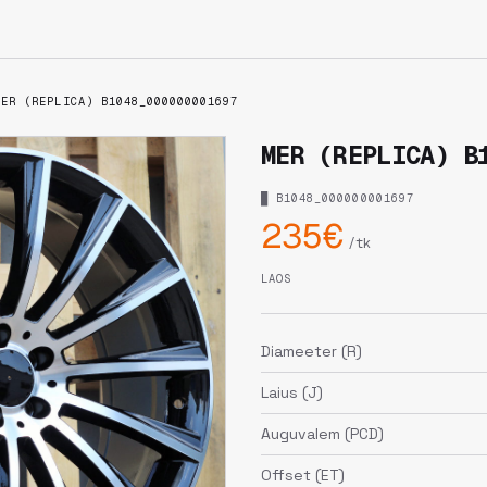
MER (REPLICA) B1048_000000001697
MER (REPLICA) B
█ B1048_000000001697
235€
/tk
LAOS
Diameeter (R)
Laius (J)
Auguvalem (PCD)
Offset (ET)