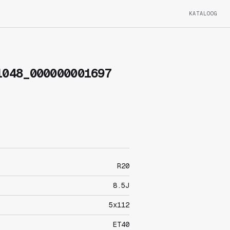
KATALOOG
1048_000000001697
R20
8.5J
5x112
ET40