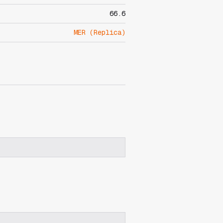
66.6
MER (Replica)