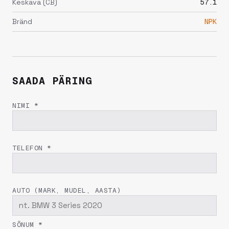
Keskava (CB)
57.1
Bränd
NPK
SAADA PÄRING
NIMI *
TELEFON *
AUTO (MARK, MUDEL, AASTA)
SÕNUM *