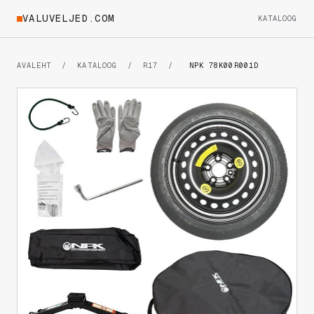
VALUVELJED.COM
KATALOOG
AVALEHT
/
KATALOOG
/
R17
/
NPK 78K00R001D