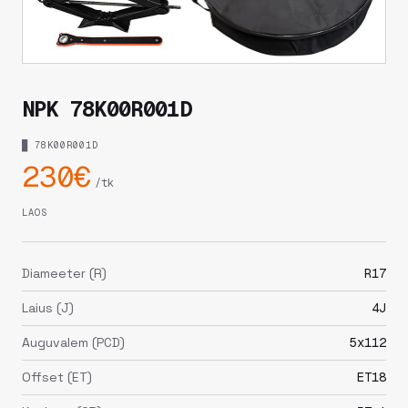
NPK 78K00R001D
█ 78K00R001D
230€
/tk
LAOS
Diameeter (R)
R17
Laius (J)
4J
Auguvalem (PCD)
5x112
Offset (ET)
ET18